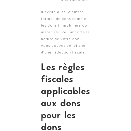
Il existe aussi d’autres
formes de dons comme
les dons immobiliers ou
matériels. Peu importe la
nature de votre don,
vous pouvez bénéficier
d’une réduction fiscale.
Les règles
fiscales
applicables
aux dons
pour les
dons