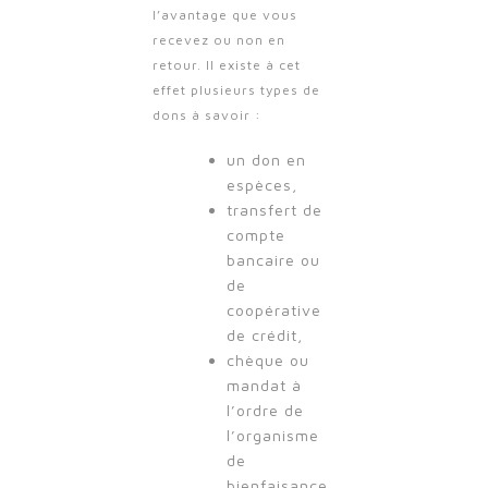
l’avantage que vous
recevez ou non en
retour. Il existe à cet
effet plusieurs types de
dons à savoir :
un don en
espèces,
transfert de
compte
bancaire ou
de
coopérative
de crédit,
chèque ou
mandat à
l’ordre de
l’organisme
de
bienfaisance