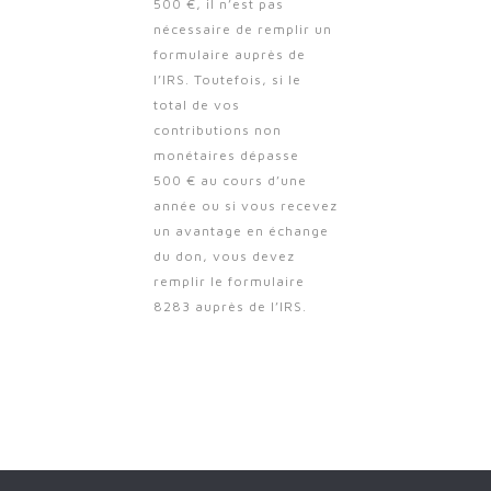
500 €, il n’est pas
nécessaire de remplir un
formulaire auprès de
l’IRS. Toutefois, si le
total de vos
contributions non
monétaires dépasse
500 € au cours d’une
année ou si vous recevez
un avantage en échange
du don, vous devez
remplir le formulaire
8283 auprès de l’IRS.